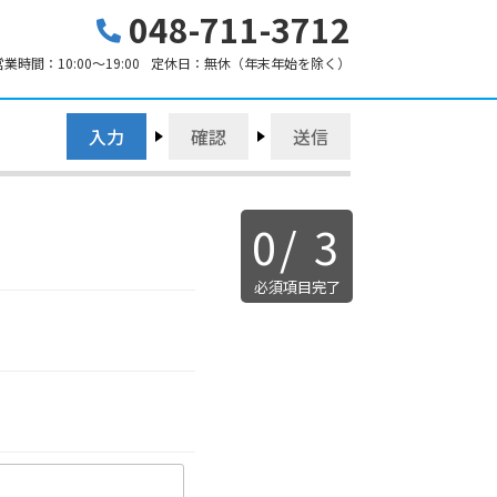
048-711-3712
営業時間：
10:00～19:00
定休日：
無休（年末年始を除く）
入力
確認
送信
0
/
3
必須項目完了