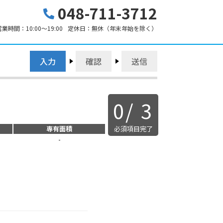
048-711-3712
営業時間：
10:00～19:00
定休日：
無休（年末年始を除く）
入力
確認
送信
0
/
3
専有面積
必須項目完了
-