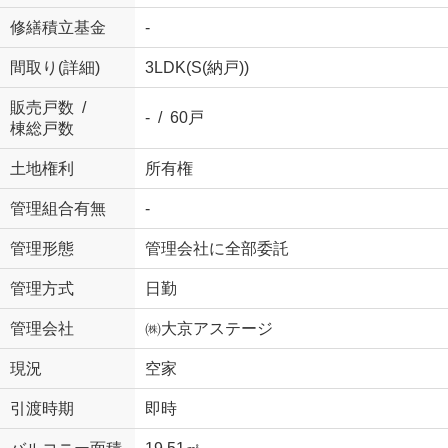
修繕積立基金
-
間取り(詳細)
3LDK(S(納戸))
販売戸数 /
- / 60戸
棟総戸数
土地権利
所有権
管理組合有無
-
管理形態
管理会社に全部委託
管理方式
日勤
管理会社
㈱大京アステージ
現況
空家
引渡時期
即時