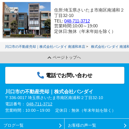
住所:埼玉県さいたま市南区南浦和２
丁目32-10
TEL:
048-711-3712
営業時間:10:00～19:00
定休日:無休（年末年始を除く）
川口市の不動産売却｜株式会社バンダイ 南浦和本店
株式会社バンダイ 南浦
ページトップへ
電話でお問い合わせ
川口市の不動産売却｜株式会社バンダイ
〒336-0017 埼玉県さいたま市南区南浦和２丁目32-10
電話番号：
048-711-3712
営業時間：10:00～19:00
定休日：無休（年末年始を除く）
ブログ一覧
お客様の声一覧