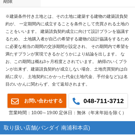
期限
※建築条件付き土地とは、その土地に建築する建物の建築請負契
約が、 一定期間内に成立することを条件として売買される土地の
ことをいいます。 建築請負契約成立に向けて設計プランを協議す
るため、 土地購入者が自己の希望する建物の設計協議をするため
に必要な相当の期間の交渉期間が設定され、 その期間内で希望を
満たすプランが実現できるかどうかにより結論を出します。 な
お、この期間は概ね3ヶ月程度とされています。 納得のいくプラ
ンが出来ず、建築請負契約が成立しない場合、土地売買契約は白
紙に戻り、 土地契約にかかった代金(土地代金、手付金など)は名
目のいかんに関わらず、全て返却されます。
048-711-3712
お問い合わせする
営業時間：10:00～19:00 定休日：無休（年末年始を除く）
取り扱い店舗(バンダイ 南浦和本店)