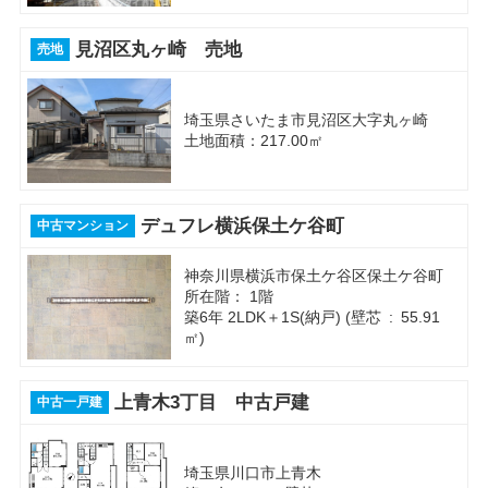
見沼区丸ヶ崎 売地
売地
埼玉県さいたま市見沼区大字丸ヶ崎
土地面積：217.00㎡
デュフレ横浜保土ケ谷町
中古マンション
神奈川県横浜市保土ケ谷区保土ケ谷町
所在階： 1階
築6年 2LDK＋1S(納戸) (壁芯 : 55.91
㎡)
上青木3丁目 中古戸建
中古一戸建
埼玉県川口市上青木