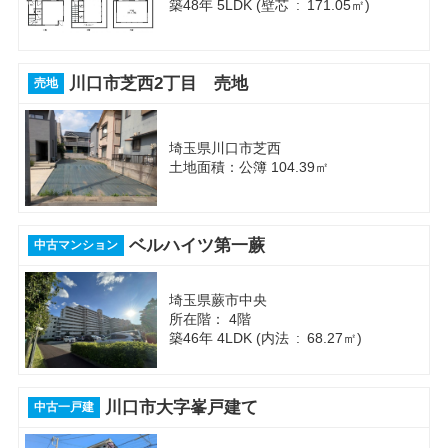
築48年 5LDK (壁芯 : 171.05㎡)
川口市芝西2丁目 売地
売地
埼玉県川口市芝西
土地面積：公簿 104.39㎡
ベルハイツ第一蕨
中古マンション
埼玉県蕨市中央
所在階： 4階
築46年 4LDK (内法 : 68.27㎡)
川口市大字峯戸建て
中古一戸建