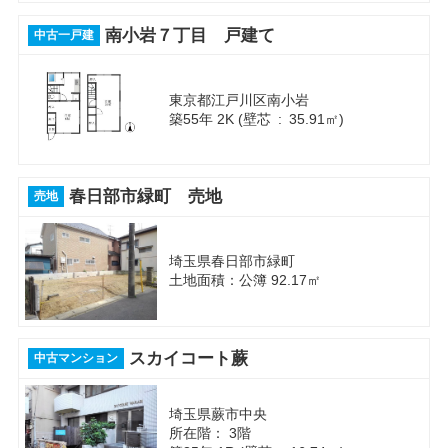
南小岩７丁目 戸建て
中古一戸建
東京都江戸川区南小岩
築55年 2K (壁芯 : 35.91㎡)
春日部市緑町 売地
売地
埼玉県春日部市緑町
土地面積：公簿 92.17㎡
スカイコート蕨
中古マンション
埼玉県蕨市中央
所在階： 3階