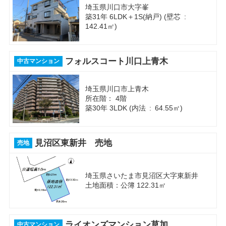
埼玉県川口市大字峯
築31年 6LDK＋1S(納戸) (壁芯 :
142.41㎡)
フォルスコート川口上青木
中古マンション
埼玉県川口市上青木
所在階： 4階
築30年 3LDK (内法 : 64.55㎡)
見沼区東新井 売地
売地
埼玉県さいたま市見沼区大字東新井
土地面積：公簿 122.31㎡
ライオンズマンション草加
中古マンション