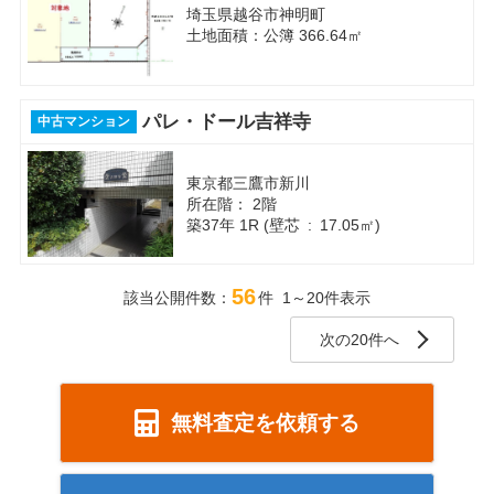
埼玉県越谷市神明町
土地面積：公簿 366.64㎡
パレ・ドール吉祥寺
中古マンション
東京都三鷹市新川
所在階： 2階
築37年 1R (壁芯 : 17.05㎡)
56
該当公開件数：
件 1～20件表示
次の20件へ
無料査定を依頼する