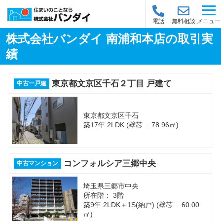
メニュー
電話
無料相談
株式会社バンダイ 南浦和本店の取引実
績
東京都文京区千石２丁目 戸建て
中古一戸建
東京都文京区千石
築17年 2LDK (壁芯 : 78.96㎡)
コンフォルシア三郷中央
中古マンション
埼玉県三郷市中央
所在階： 3階
築9年 2LDK＋1S(納戸) (壁芯 : 60.00
㎡)