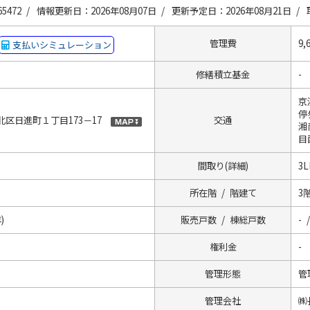
5472 /
情報更新日：2026年08月07日 /
更新予定日：2026年08月21日 /
管理費
9,
支払いシミュレーション
修繕積立基金
-
京
停
区日進町１丁目173－17
交通
湘
目
間取り(詳細)
3L
所在階 / 階建て
3階
)
販売戸数 / 棟総戸数
- 
権利金
-
管理形態
管
管理会社
㈱