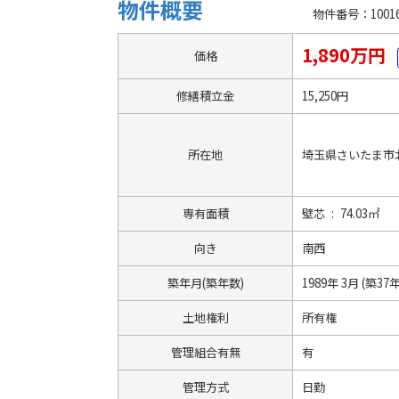
物件概要
物件番号：10016
1,890万円
価格
修繕積立金
15,250円
所在地
埼玉県さいたま市北
専有面積
壁芯 : 74.03㎡
向き
南西
築年月(築年数)
1989年 3月 (築37年
土地権利
所有権
管理組合有無
有
管理方式
日勤