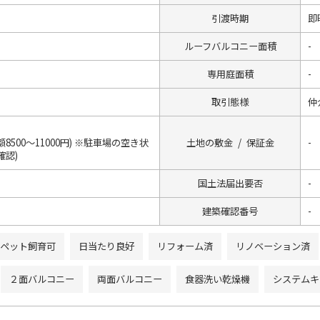
引渡時期
即
ルーフバルコニー面積
-
専用庭面積
-
取引態様
仲
8500～11000円) ※駐車場の空き状
土地の敷金 / 保証金
-
確認)
国土法届出要否
-
建築確認番号
-
ペット飼育可
日当たり良好
リフォーム済
リノベーション済
２面バルコニー
両面バルコニー
食器洗い乾燥機
システムキ