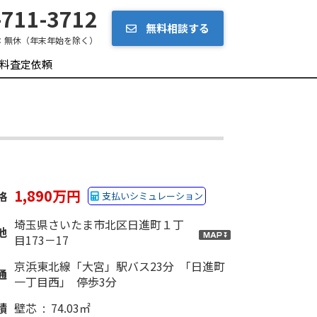
711-3712
無料相談する
：
無休（年末年始を除く）
料査定依頼
1,890万円
格
支払いシミュレーション
埼玉県さいたま市北区日進町１丁
地
目173－17
京浜東北線「大宮」駅バス23分 「日進町
通
一丁目西」 停歩3分
積
壁芯 : 74.03㎡