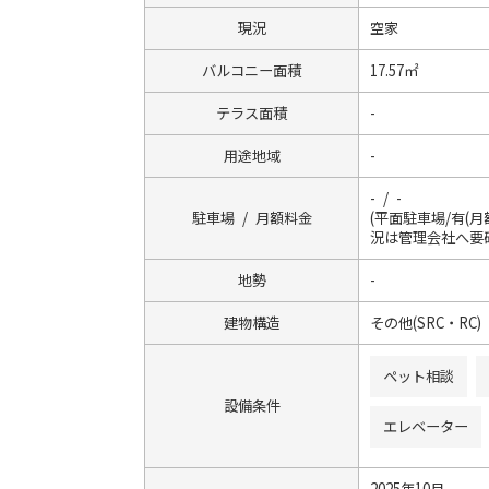
現況
空家
バルコニー面積
17.57㎡
テラス面積
-
用途地域
-
- / -
駐車場 / 月額料金
(平面駐車場/有(月額
況は管理会社へ要
地勢
-
建物構造
その他(SRC・RC)
ペット相談
設備条件
エレベーター
2025年10月