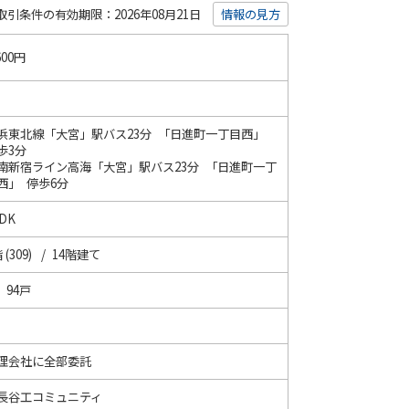
取引条件の有効期限：2026年08月21日
情報の見方
600円
浜東北線「大宮」駅バス23分 「日進町一丁目西」
歩3分
南新宿ライン高海「大宮」駅バス23分 「日進町一丁
西」 停歩6分
DK
 (309) / 14階建て
/ 94戸
理会社に全部委託
長谷工コミュニティ