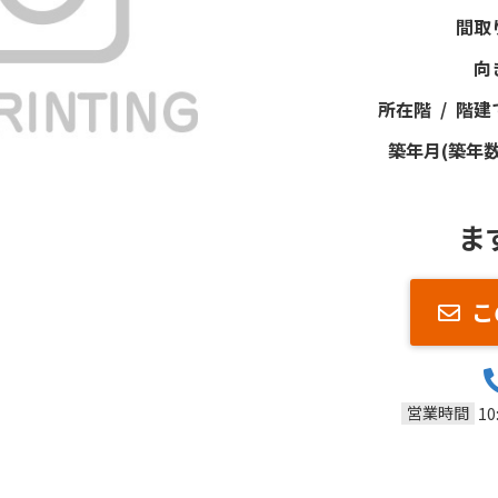
間取
向
所在階 / 階建
築年月(築年数
ま
こ
営業時間
10