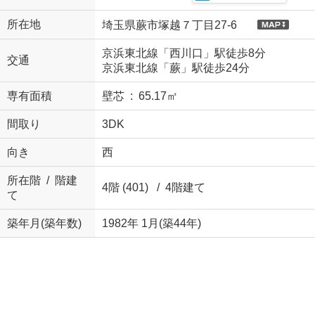
所在地
埼玉県蕨市塚越７丁目27-6
京浜東北線「西川口」駅徒歩8分
交通
京浜東北線「蕨」駅徒歩24分
専有面積
壁芯 : 65.17㎡
間取り
3DK
向き
西
所在階 / 階建
4階 (401) / 4階建て
て
築年月(築年数)
1982年 1月(築44年)