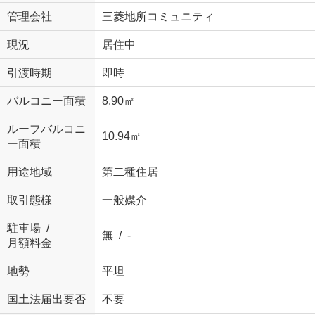
管理会社
三菱地所コミュニティ
現況
居住中
引渡時期
即時
バルコニー面積
8.90㎡
ルーフバルコニ
10.94㎡
ー面積
用途地域
第二種住居
取引態様
一般媒介
駐車場 /
無 / -
月額料金
地勢
平坦
国土法届出要否
不要