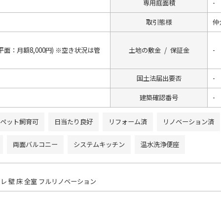
専用庭面積
-
取引態様
仲
平面：月額8,000円) ※空き状況は管
土地の敷金 / 保証金
-
国土法届出要否
-
建築確認番号
-
ペット飼育可
日当たり良好
リフォーム済
リノベーション済
両面バルコニー
システムキッチン
温水洗浄便座
レ 壁 床 全室 フルリノベーション