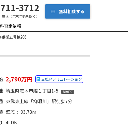
711-3712
無料相談する
：
無休（年末年始を除く）
料査定依頼
番街五号棟206
2,790万円
格
支払いシミュレーション
地
埼玉県志木市館１丁目1-5
通
東武東上線「柳瀬川」駅徒歩7分
積
壁芯 : 93.78㎡
り
4LDK