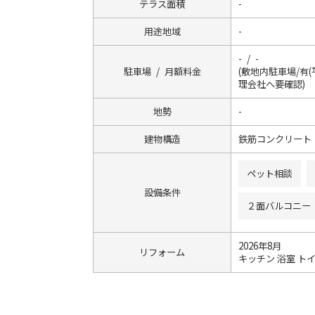
テラス面積
-
用途地域
-
- / -
駐車場 / 月額料金
(敷地内駐車場/有(
理会社へ要確認)
地勢
-
建物構造
鉄筋コンクリート
ペット相談
設備条件
２面バルコニー
2026年8月
リフォーム
キッチン 浴室 トイ