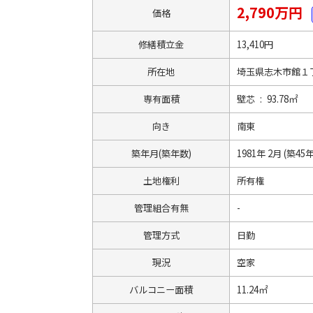
2,790万円
価格
修繕積立金
13,410円
所在地
埼玉県志木市館１丁
専有面積
壁芯 : 93.78㎡
向き
南東
築年月(築年数)
1981年 2月 (築45年
土地権利
所有権
管理組合有無
-
管理方式
日勤
現況
空家
バルコニー面積
11.24㎡