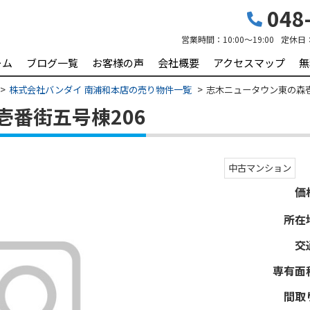
048-
営業時間：
10:00～19:00
定休日
ーム
ブログ一覧
お客様の声
会社概要
アクセスマップ
無
株式会社バンダイ 南浦和本店の売り物件一覧
志木ニュータウン東の森壱
壱番街五号棟206
中古マンション
価
所在
交
専有面
間取