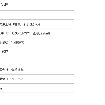
,750円
武東上線「柳瀬川」駅徒歩7分
LDK (サービスバルコニー面積/2.96㎡)
 (206) / 5階建て
/ 30戸
理会社に全部委託
東急コミュニティー
時