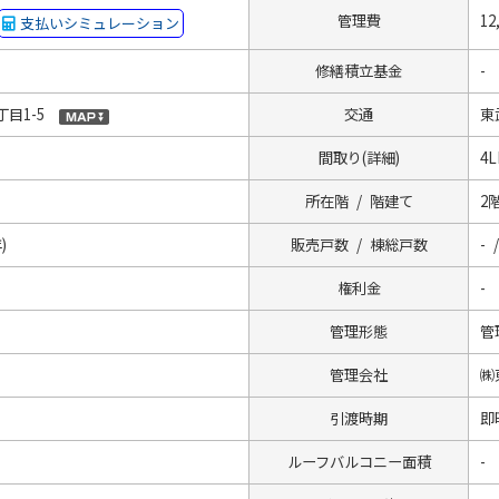
管理費
12
支払いシミュレーション
修繕積立基金
-
目1-5
交通
東
間取り(詳細)
4
所在階 / 階建て
2階
)
販売戸数 / 棟総戸数
- 
権利金
-
管理形態
管
管理会社
㈱
引渡時期
即
ルーフバルコニー面積
-