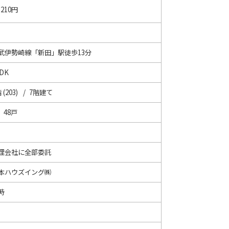
,210円
武伊勢崎線「新田」駅徒歩13分
DK
 (203) / 7階建て
/ 48戸
理会社に全部委託
本ハウズイング㈱
時