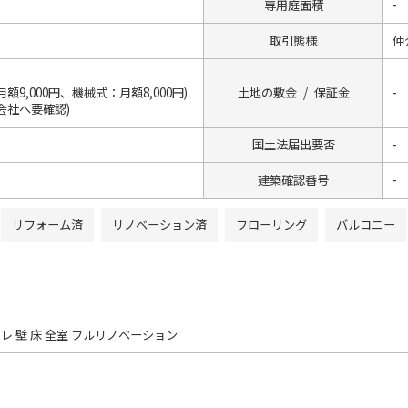
専用庭面積
-
取引態様
仲
額9,000円、機械式：月額8,000円)
土地の敷金 / 保証金
-
会社へ要確認)
国土法届出要否
-
建築確認番号
-
リフォーム済
リノベーション済
フローリング
バルコニー
レ 壁 床 全室 フルリノベーション