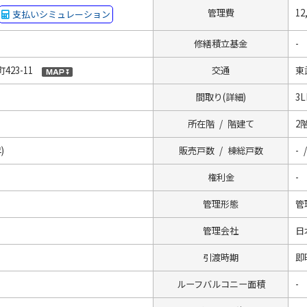
管理費
12
支払いシミュレーション
修繕積立基金
-
23-11
交通
東
間取り(詳細)
3L
所在階 / 階建て
2階
)
販売戸数 / 棟総戸数
- 
権利金
-
管理形態
管
管理会社
日
引渡時期
即
ルーフバルコニー面積
-