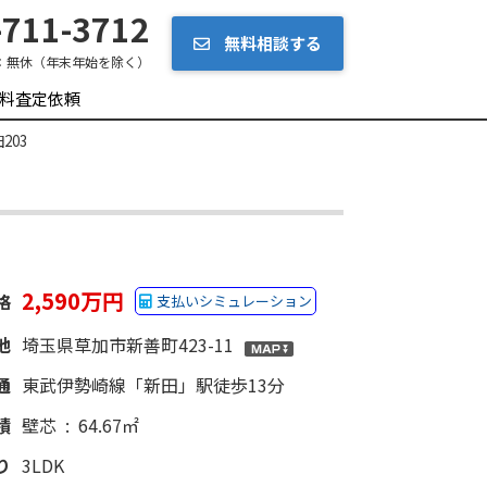
711-3712
無料相談する
：
無休（年末年始を除く）
料査定依頼
203
2,590万円
格
支払いシミュレーション
地
埼玉県草加市新善町423-11
通
東武伊勢崎線「新田」駅徒歩13分
積
壁芯 : 64.67㎡
り
3LDK