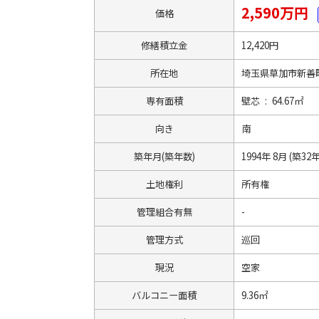
2,590万円
価格
修繕積立金
12,420円
所在地
埼玉県草加市新善町4
専有面積
壁芯 : 64.67㎡
向き
南
築年月(築年数)
1994年 8月 (築32年
土地権利
所有権
管理組合有無
-
管理方式
巡回
現況
空家
バルコニー面積
9.36㎡