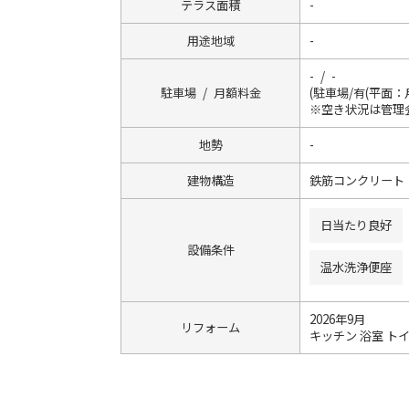
テラス面積
-
用途地域
-
- / -
駐車場 / 月額料金
(駐車場/有(平面：月
※空き状況は管理
地勢
-
建物構造
鉄筋コンクリート
日当たり良好
設備条件
温水洗浄便座
2026年9月
リフォーム
キッチン 浴室 トイ