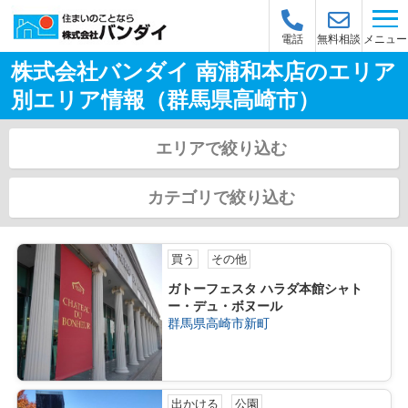
メニュー
電話
無料相談
株式会社バンダイ 南浦和本店のエリア
別エリア情報（群馬県高崎市）
エリアで絞り込む
カテゴリで絞り込む
買う
その他
ガトーフェスタ ハラダ本館シャト
ー・デュ・ボヌール
群馬県高崎市新町
出かける
公園