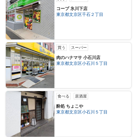
コープ 氷川下店
東京都文京区千石２丁目
買う
スーパー
肉のハナマサ 小石川店
東京都文京区小石川５丁目
食べる
居酒屋
酔処 ちょこや
東京都文京区小石川５丁目