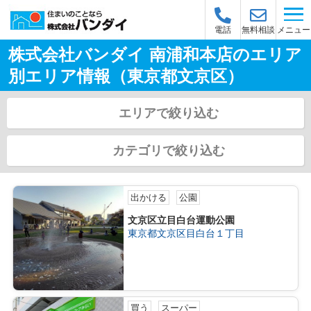
メニュー
電話
無料相談
株式会社バンダイ 南浦和本店のエリア
別エリア情報（東京都文京区）
エリアで絞り込む
カテゴリで絞り込む
出かける
公園
文京区立目白台運動公園
東京都文京区目白台１丁目
買う
スーパー