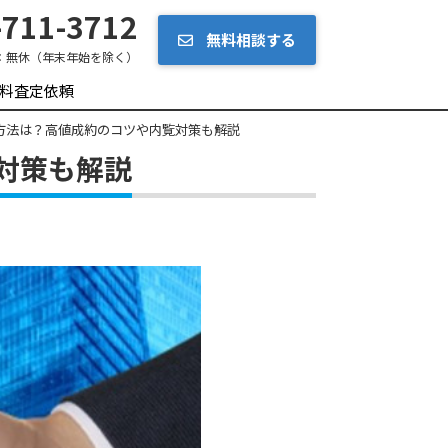
711-3712
無料相談する
：
無休（年末年始を除く）
料査定依頼
方法は？高値成約のコツや内覧対策も解説
対策も解説