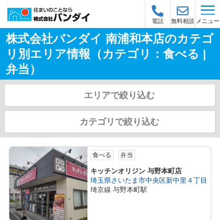
メニュー
電話
無料相談
株式会社バンダイ 南浦和本店のカテゴ
リ別エリア情報（カテゴリ：食べる |
弁当）
エリアで絞り込む
カテゴリで絞り込む
食べる
弁当
キッチンオリジン 与野本町店
埼玉県さいたま市中央区新中里４丁目
埼京線 与野本町駅