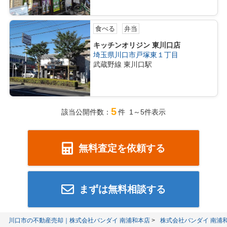
食べる
弁当
キッチンオリジン 東川口店
埼玉県川口市戸塚東１丁目
武蔵野線 東川口駅
5
該当公開件数：
件 1～5件表示
無料査定を依頼する
まずは無料相談する
川口市の不動産売却｜株式会社バンダイ 南浦和本店
株式会社バンダイ 南浦