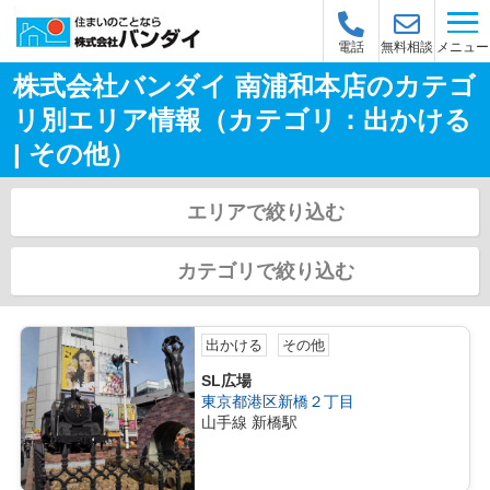
メニュー
電話
無料相談
株式会社バンダイ 南浦和本店のカテゴ
リ別エリア情報（カテゴリ：出かける
| その他）
エリアで絞り込む
カテゴリで絞り込む
出かける
その他
SL広場
東京都港区新橋２丁目
山手線 新橋駅