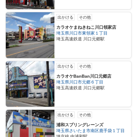
出かける
その他
カラオケまねきねこ川口領家店
埼玉県川口市東領家１丁目
埼玉高速鉄道 川口元郷駅
出かける
その他
カラオケBanBan川口元郷店
埼玉県川口市元郷６丁目
埼玉高速鉄道 川口元郷駅
出かける
その他
浦和スプリングレーンズ
埼玉県さいたま市南区鹿手袋１丁目
埼京線 中浦和駅