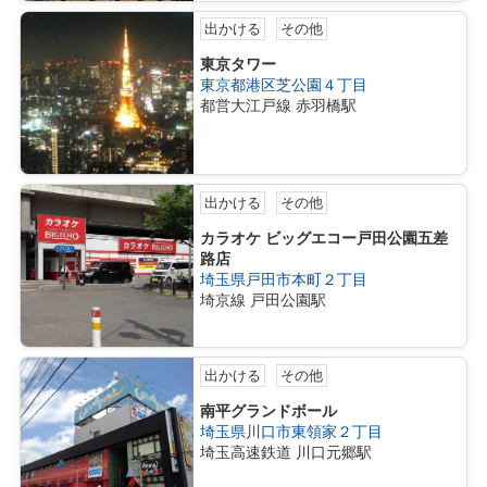
出かける
その他
東京タワー
東京都港区芝公園４丁目
都営大江戸線 赤羽橋駅
出かける
その他
カラオケ ビッグエコー戸田公園五差
路店
埼玉県戸田市本町２丁目
埼京線 戸田公園駅
出かける
その他
南平グランドボール
埼玉県川口市東領家２丁目
埼玉高速鉄道 川口元郷駅