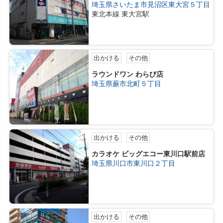
埼玉県さいたま市見沼区東大宮５丁目
東北本線 東大宮駅
出かける
その他
ラウンドワン わらび店
埼玉県蕨市北町５丁目
出かける
その他
カラオケ ビッグエコー東川口駅前店
埼玉県川口市東川口２丁目
出かける
その他