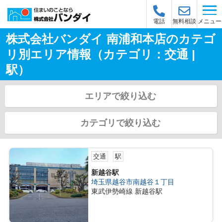
メニュー
電話
無料相談
株式会社バンダイ 南浦和本店のカテゴ
リ別エリア情報（カテゴリ：交通 |
駅）
エリアで絞り込む
カテゴリで絞り込む
交通
駅
新越谷駅
埼玉県越谷市南越谷１丁目
東武伊勢崎線 新越谷駅