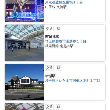
東京都豊島区巣鴨１丁目
山手線 巣鴨駅
交通
駅
南越谷駅
埼玉県越谷市南越谷１丁目
武蔵野線 南越谷駅
交通
駅
岩槻駅
埼玉県さいたま市岩槻区本町１丁目
交通
駅