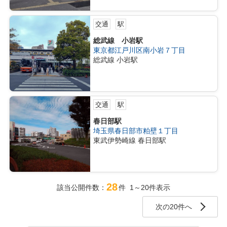
交通
駅
総武線 小岩駅
東京都江戸川区南小岩７丁目
総武線 小岩駅
交通
駅
春日部駅
埼玉県春日部市粕壁１丁目
東武伊勢崎線 春日部駅
28
該当公開件数：
件 1～20件表示
次の20件へ