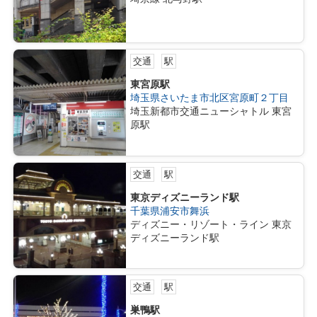
交通
駅
東宮原駅
埼玉県さいたま市北区宮原町２丁目
埼玉新都市交通ニューシャトル 東宮
原駅
交通
駅
東京ディズニーランド駅
千葉県浦安市舞浜
ディズニー・リゾート・ライン 東京
ディズニーランド駅
交通
駅
巣鴨駅