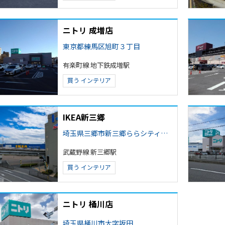
ニトリ 成増店
東京都練馬区旭町３丁目
有楽町線 地下鉄成増駅
買う
インテリア
IKEA新三郷
埼玉県三郷市新三郷ららシティ２丁目
武蔵野線 新三郷駅
買う
インテリア
ニトリ 桶川店
埼玉県桶川市大字坂田