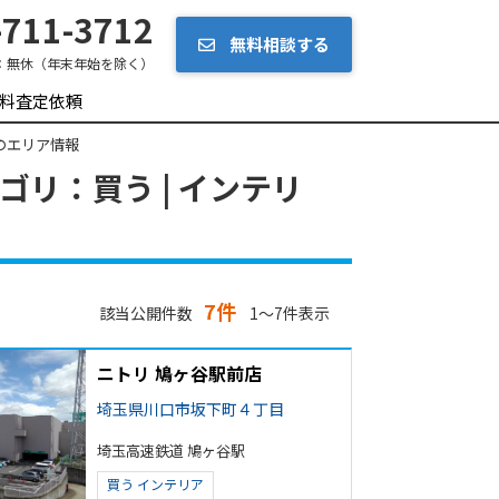
711-3712
無料相談する
：
無休（年末年始を除く）
料査定依頼
のエリア情報
リ：買う | インテリ
7件
該当公開件数
1～7件表示
ニトリ 鳩ヶ谷駅前店
埼玉県川口市坂下町４丁目
埼玉高速鉄道 鳩ヶ谷駅
買う
インテリア