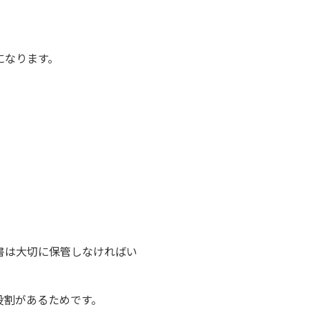
になります。
。
。
書は大切に保管しなければい
役割があるためです。