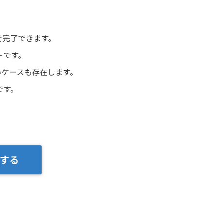
を完了できます。
トです。
いケースも存在します。
です。
する