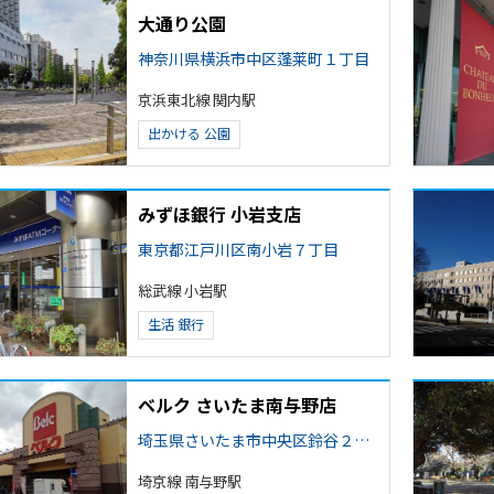
大通り公園
神奈川県横浜市中区蓬莱町１丁目
京浜東北線 関内駅
出かける
公園
みずほ銀行 小岩支店
東京都江戸川区南小岩７丁目
総武線 小岩駅
生活
銀行
ベルク さいたま南与野店
埼玉県さいたま市中央区鈴谷２丁目
埼京線 南与野駅