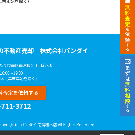
年末年始を除く）
の不動産売却｜株式会社バンダイ
たま市南区南浦和２丁目32-10
:00～19:00
無休（年末年始を除く）
料査定を依頼する
-711-3712
opyright(c) バンダイ 南浦和本店 All Rights Reserved.