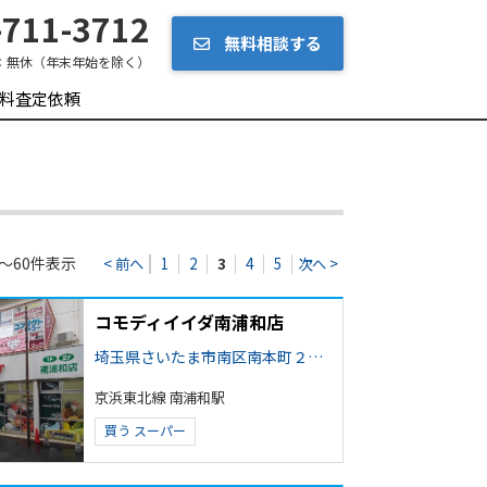
711-3712
無料相談する
：
無休（年末年始を除く）
料査定依頼
～60件表示
< 前へ
1
2
3
4
5
次へ >
コモディイイダ南浦和店
埼玉県さいたま市南区南本町２丁目
京浜東北線 南浦和駅
買う
スーパー