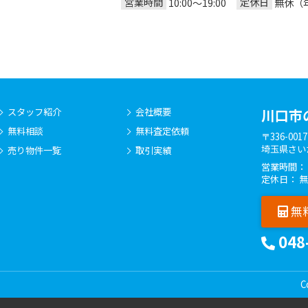
営業時間
定休日
10:00～19:00
無休（
スタッフ紹介
会社概要
川口市
無料相談
無料査定依頼
〒336-0017
埼玉県さい
売り物件一覧
取引実績
営業時間： 10
定休日： 
無
048
C