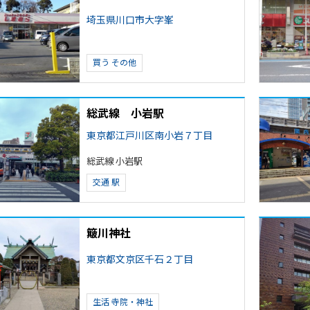
埼玉県川口市大字峯
買う
その他
総武線 小岩駅
東京都江戸川区南小岩７丁目
総武線 小岩駅
交通
駅
簸川神社
東京都文京区千石２丁目
生活
寺院・神社