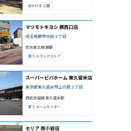
出かける
公園
マツモトキヨシ 蕨西口店
埼玉県蕨市中央３丁目
京浜東北線 蕨駅
買う
ドラッグストア
スーパービバホーム 東久留米店
東京都東久留米市上の原２丁目
西武池袋線 東久留米駅
買う
ホームセンター
セリア 南小岩店