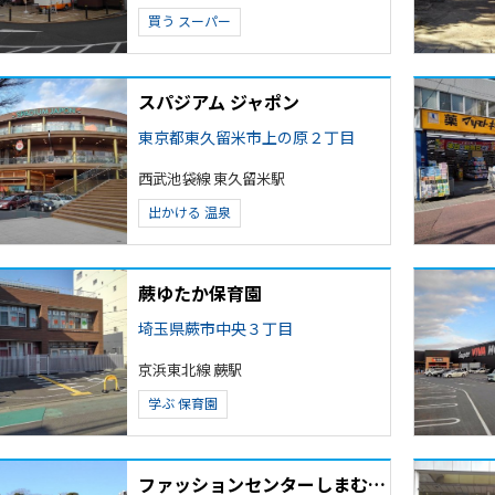
買う
スーパー
スパジアム ジャポン
東京都東久留米市上の原２丁目
西武池袋線 東久留米駅
出かける
温泉
蕨ゆたか保育園
埼玉県蕨市中央３丁目
京浜東北線 蕨駅
学ぶ
保育園
ファッションセンターしまむら峯店