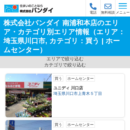
メニュー
電話
無料相談
株式会社バンダイ 南浦和本店のエリ
ア・カテゴリ別エリア情報（エリア：
埼玉県川口市, カテゴリ：買う | ホー
ムセンター）
エリアで絞り込む
カテゴリで絞り込む
買う
ホームセンター
ユニディ 川口店
埼玉県川口市上青木５丁目
買う
ホームセンター