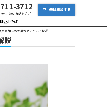
711-3712
無料相談する
：
無休（年末年始を除く）
料査定依頼
動産売却時の火災保険について解説
解説