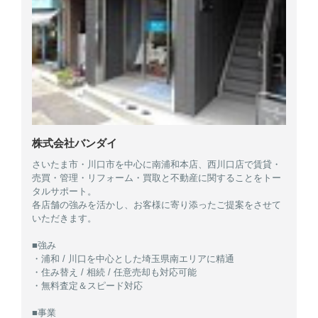
株式会社バンダイ
さいたま市・川口市を中心に南浦和本店、西川口店で賃貸・
売買・管理・リフォーム・買取と不動産に関することをトー
タルサポート。
各店舗の強みを活かし、お客様に寄り添ったご提案をさせて
いただきます。
■強み
・浦和 / 川口を中心とした埼玉県南エリアに精通
・住み替え / 相続 / 任意売却も対応可能
・無料査定＆スピード対応
■事業