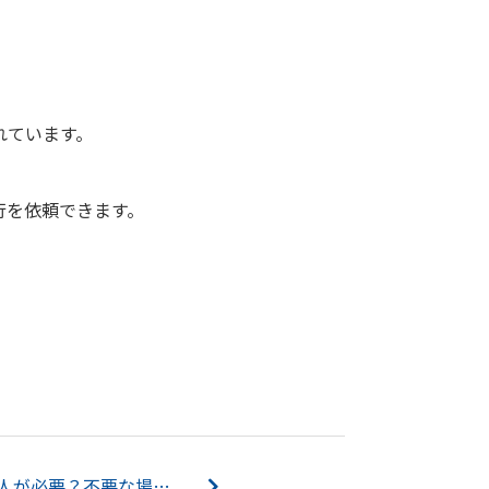
れています。
行を依頼できます。
リースバックは連帯保証人が必要？不要な場合と注意点についても解説...