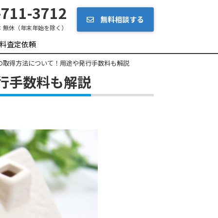
711-3712
無料相談する
：
無休（年末年始を除く）
料査定依頼
の取得方法について！用途や発行手数料も解説
行手数料も解説