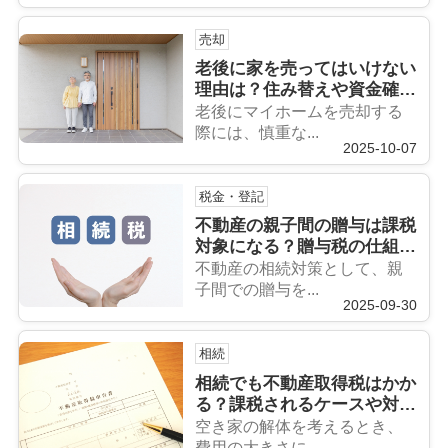
売却
老後に家を売ってはいけない
理由は？住み替えや資金確保
の方法も解説
老後にマイホームを売却する
際には、慎重な...
2025-10-07
税金・登記
不動産の親子間の贈与は課税
対象になる？贈与税の仕組み
や非課税制度も解説
不動産の相続対策として、親
子間での贈与を...
2025-09-30
相続
相続でも不動産取得税はかか
る？課税されるケースや対策
についても解説
空き家の解体を考えるとき、
費用の大きさに...