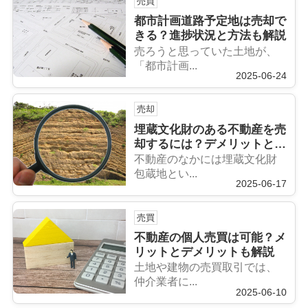
売買
都市計画道路予定地は売却で
きる？進捗状況と方法も解説
売ろうと思っていた土地が、
「都市計画...
2025-06-24
売却
埋蔵文化財のある不動産を売
却するには？デメリットと売
る方法も解説
不動産のなかには埋蔵文化財
包蔵地とい...
2025-06-17
売買
不動産の個人売買は可能？メ
リットとデメリットも解説
土地や建物の売買取引では、
仲介業者に...
2025-06-10