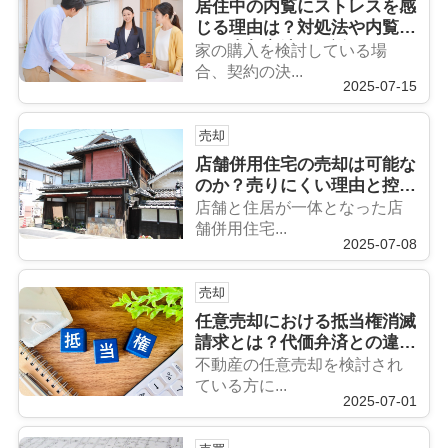
居住中の内覧にストレスを感
じる理由は？対処法や内覧な
しの売却方法も解説
家の購入を検討している場
合、契約の決...
2025-07-15
売却
店舗併用住宅の売却は可能な
のか？売りにくい理由と控除
特例も解説
店舗と住居が一体となった店
舗併用住宅...
2025-07-08
売却
任意売却における抵当権消滅
請求とは？代価弁済との違い
やポイントも解説
不動産の任意売却を検討され
ている方に...
2025-07-01