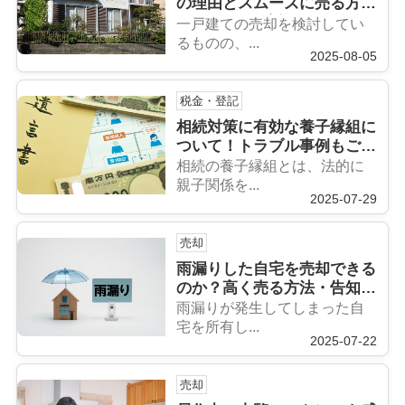
の理由とスムーズに売る方法
についても解説
一戸建ての売却を検討してい
るものの、...
2025-08-05
税金・登記
相続対策に有効な養子縁組に
ついて！トラブル事例もご紹
介
相続の養子縁組とは、法的に
親子関係を...
2025-07-29
売却
雨漏りした自宅を売却できる
のか？高く売る方法・告知義
務や注意点も解説
雨漏りが発生してしまった自
宅を所有し...
2025-07-22
売却