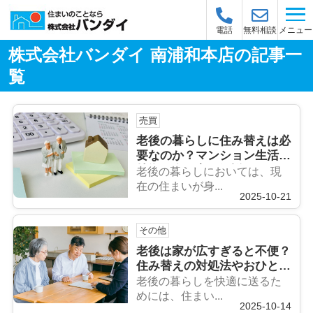
メニュー
電話
無料相談
株式会社バンダイ 南浦和本店の記事一
覧
売買
老後の暮らしに住み替えは必
要なのか？マンション生活の
特徴や進め方も解説
老後の暮らしにおいては、現
在の住まいが身...
2025-10-21
その他
老後は家が広すぎると不便？
住み替えの対処法やおひとり
さま住宅も解説
老後の暮らしを快適に送るた
めには、住まい...
2025-10-14